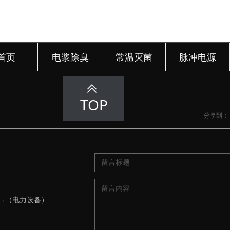
首页
电浆除臭
常温灭菌
脉冲电源
ꅁ
TOP
分享到：
 →（电力设备）