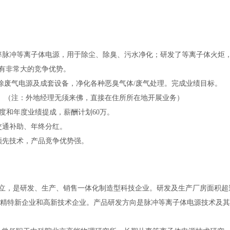
脉冲等离子体电源，用于除尘、除臭、污水净化；研发了等离子体火炬，可
有非常大的竞争优势。
/除废气电源及成套设备，净化各种恶臭气体/废气处理。完成业绩目标。
金。（注：外地经理无须来佛，直接在住所所在地开展业务）
度和年度业绩提成，薪酬计划60万。
交通补助、年终分红。
领先技术，产品竟争优势强。
是研发、生产、销售一体化制造型科技企业。研发及生产厂房面积超过1万㎡，
广东省专精特新企业和高新技术企业。产品研发方向是脉冲等离子体电源技术