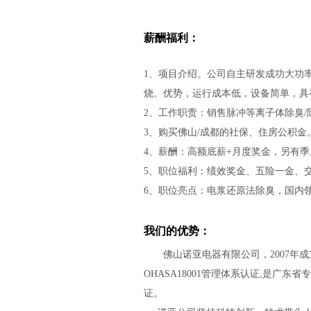
薪酬福利：
1、
项目介绍。公司自主研发成功大功率
烧。优势，运行成本低，设备简单，具
2、工作职责：销售脉冲等离子体除臭
3、购买佛山/成都的社保、住房公积
4、薪酬：高额底薪+月度奖金，另有季
5、职位福利：绩效奖金、五险一金、
6、职位亮点：电浆还原法除臭，国内
我们的优势：
佛山诺亚电器有限公司，2007年成立，
OHASA18001管理体系认证,是
证。