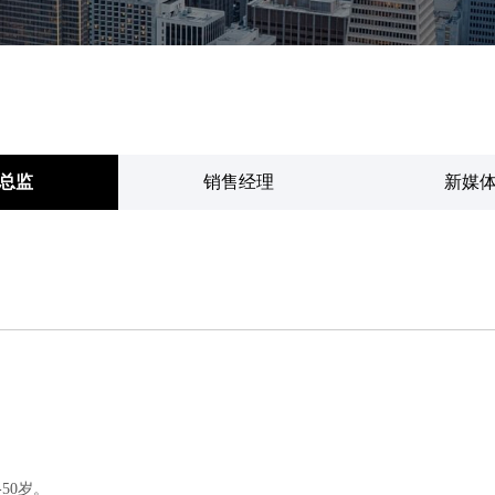
总监
销售经理
新媒
50岁。