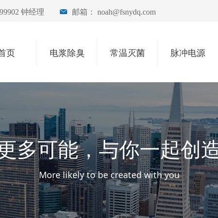
899902 钟经理
邮箱：
noah@fsnydq.com
首页
电浆除臭
常温灭菌
脉冲电源
更多可能，与你一起创
More likely to be created with you