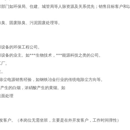
保部门如环保局、住建、城管局等人脉资源及关系优先；销售目标客户和
除臭、固废除臭、污泥固废处理等。
和设备的环保工程公司。
设备的业主。如***生物技术，***能源科技之类的公司。
工厂。
主。
电除尘电源销售经验，如钢铁冶金行业的传统电除尘方向等。
等产生的白烟，浓硝酸产生的黄烟。
如
表面处理
。
发客户。（本岗位无需坐班，主要是在外开发客户，工作时间弹性）