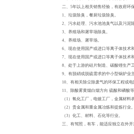
二、5年以上相关销售经验，有政府环
1、垃圾除臭，餐厨垃圾除臭。
2、污水处理、污水池池臭气以及污泥
3、养殖场和屠宰场除臭。
4、养殖场、屠宰场。
6、现在使用国产或进口等离子体技术
7、现在使用国产或进口等离子体技术和
8、处于上游的硅片制造、碳酸锂生产
9、有脱硝或脱硫需求的中小型锅炉业
10、有相关除尘除废气的环保工程或
11、除酸雾黄烟白烟方向 硫酸和磷酸
（1）氧化工厂，电镀工厂，金属材料
（2）贵金属和重金属冶炼和提炼行业
（3）化工、材料、石化等行业。
三、有驾照，有车，能适应独立在外开