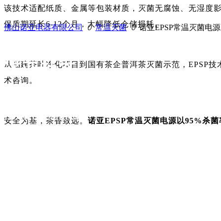
该技术适配纸质、金属等包装材质，灭菌无腐蚀、无湿度影
保质期延长6-12个月，大幅降低仓储损耗。
佛山诺亚电器有限公司
ꄲ
常温灭菌
ꄲ
诺亚EPSP常温灭菌电
诺亚动态
从福建茶叶净化项目到国有茶企普洱茶灭菌示范，EPSP
术咨询。
Noah dynamics
安全为基，茶香致远。
诺亚EPSP常温灭菌电源以95%