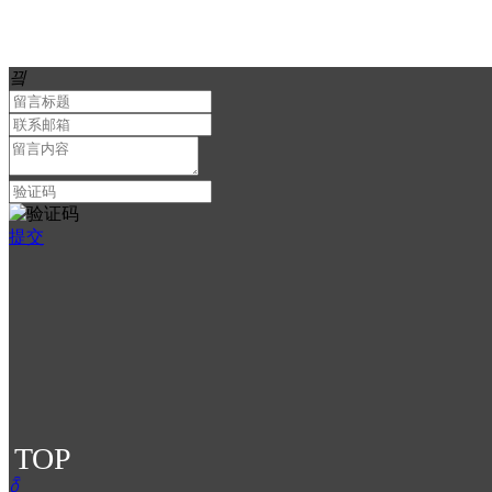
끸
提交
TOP
ꅁ