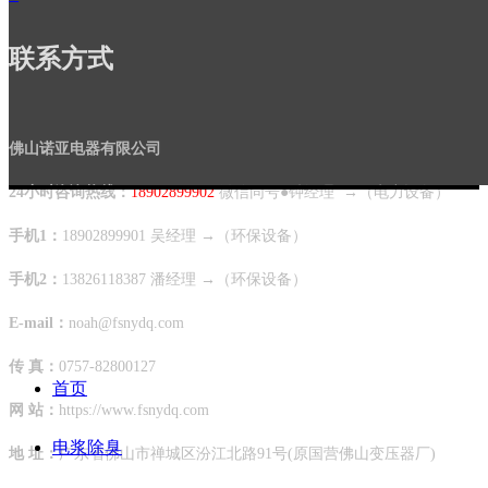
联系方式
佛山诺亚电器有限公司
24小时咨询热线：
18902899902
微信同号●钟经理 →（电力设备）
手机1：
18902899901 吴经理 →（环保设备）
手机2：
13826118387
潘经理 →（环保设备）
E-mail：
noah@fsnydq.com
传 真：
0757-82800127
首页
网 站：
https://www.fsnydq.com
电浆除臭
地 址：
广东省佛山市禅城区汾江北路91号(原国营佛山变压器厂)