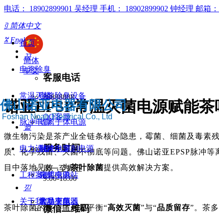
电话：
18902899901 吴经理
手机：
18902899902 钟经理
邮箱：
ꄡ
简体中文
ꄓ
English
首页
끅
简体
电浆除臭
中文
客服电话
常温灭菌
电浆除臭设备
88888888
诺亚EPSP常温灭菌电源赋能茶
佛山诺亚电器有限公司
뀩
Foshan Noah Electrical Co., Ltd
QQ客服
脉冲电源
等离子体电源
뀥
微生物污染是茶产业全链条核心隐患，霉菌、细菌及毒素
服务时间
电力设备
脉冲电穿刺电源
电浆电源
质、化学残留、灭菌不彻底等问题。佛山诺亚EPSP脉冲
目中落地见效，为
茶叶除菌
提供高效解决方案。
周一至周五
工程案例
火炬电源
箱式变电站
9:00-18:00
낃
关于我们
大功率电源
非晶变压器
常温灭菌
微信二维码
茶叶除菌的核心痛点是平衡“
高效灭菌
”与“
品质留存
”。茶