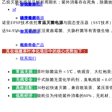
乙烷灭菌有残留且解析周期长；紫外消毒存在死角，除菌
SPS烧结电源
干式变压器
除臭案例
公司简介
녕
磁控溅射电源
油浸变压器
电力案例
诺亚动态
诺亚EPSP技术依托
常温灭菌电源
与固态变压器（SST技
达94-95%，可高效灭活黄曲霉菌、大肠杆菌等有害微生
整流变压器
加入我们
电能质量产品
服务中心
其在福建茶叶净化项目中的核心优势如下：
联系我们
常温无损：
茶叶除菌温升＜5℃，铁观音、大红袍茶
无残安全：
干式除菌无需化学药剂，臭氧残留＜0.
高效适配：
30秒起快速灭菌，兼容散装茶、紧压茶
低耗经济：
能耗仅为传统紫外消毒的60%，无耗材