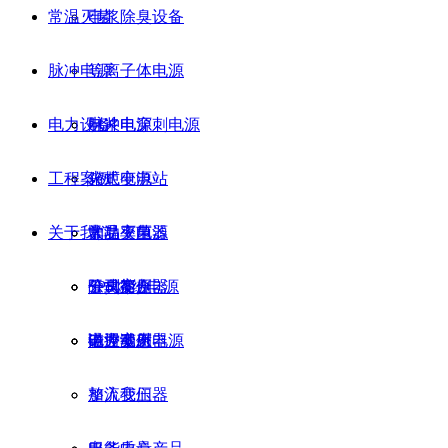
常温灭菌
电浆除臭设备
脉冲电源
等离子体电源
电力设备
脉冲电穿刺电源
电浆电源
工程案例
火炬电源
箱式变电站
关于我们
大功率电源
非晶变压器
常温灭菌
SPS烧结电源
干式变压器
除臭案例
公司简介
磁控溅射电源
油浸变压器
电力案例
诺亚动态
整流变压器
加入我们